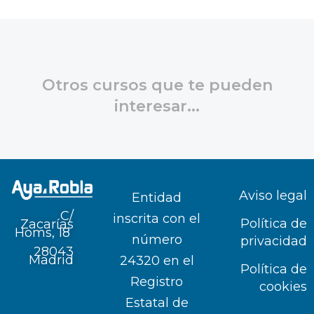
Otros cursos que te pueden
interesar...
Aviso legal
Entidad
C/
inscrita con el
Política de
Zacarías
Homs, 18
número
privacidad
28043
Madrid
24320 en el
Política de
Registro
cookies
Estatal de